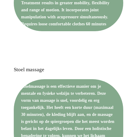
Treatment results in greater mobility, flexibility
and range of motion. It incorporates joint
manipulation with acupressure simultaneously.
Requires loose comfortable clothes 60 minutes
Stoel massage
Stoelmassage is een effectieve manier om je
mentale en fysieke welzijn te verbeteren. Deze
vorm van massage is snel, voordelig en erg
toegankelijk. Het heeft een korte duur (maximaal
30 minuten), de kleding blijft aan, en de massage
is gericht op de spiergroepen die het meest worden
belast in het dagelijks leven. Door een holistische
benadering te volgen, kunnen we het lichaam